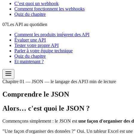
C’est quoi un webhook
Comment fonctionnent les webhooks
Quiz du chapitre
07
Les API au quotidien
Comment les produits intègrent des API
Évaluer une API
Tester votre propre API
Parler à votre équipe technique
Quiz du chapitre
Et maintenant ?
Chapitre 01 — JSON — le langage des API
3 min de lecture
Comprendre le JSON
Alors… c'est quoi le JSON ?
Commençons simplement : le JSON est
une façon d'organiser des 
"Une façon d'organiser des données ?" Oui. Un tableur Excel est une 