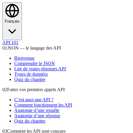
Français
API 101
01
JSON — le langage des API
Bienvenue
Comprendre le JSON
Lire de vraies réponses API
Types de données
Quiz du chapitre
02
Faites vos premiers appels API
C’est quoi une API ?
Comment fonctionnent les API
Anatomie d’une requête
Anatomie d’une réponse
Quiz du chapitre
03
Comment les API sont conçues