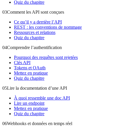
Quiz du chapitre
03
Comment les API sont conçues
Ce qu’il y a derrière l’API
REST : les conventions de nommage
Ressources et relations
Quiz du chapitre
04
Comprendre l’authentification
Pourquoi des requêtes sont rejetées
Clés API
Tokens et OAuth
Mettez en pratique
Quiz du chapitre
05
Lire la documentation d’une API
À quoi ressemble une doc API
Lire un endpoint
Mettez en pratique
Quiz du chapitre
06
Webhooks et données en temps réel