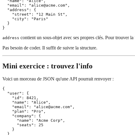
  "name": "Alice",

  "email": "alice@acme.com",

  "address": {

    "street": "12 Main St",

    "city": "Paris"

  }

contient un sous-objet avec ses propres clés. Pour trouver la 
address
Pas besoin de coder. Il suffit de suivre la structure.
Mini exercice : trouvez l'info
Voici un morceau de JSON qu'une API pourrait renvoyer :
{

  "user": {

    "id": 8421,

    "name": "Alice",

    "email": "alice@acme.com",

    "plan": "Pro",

    "company": {

      "name": "Acme Corp",

      "seats": 25

    }

  }
