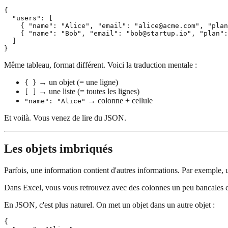
{

  "users": [

    { "name": "Alice", "email": "alice@acme.com", "plan
    { "name": "Bob", "email": "bob@startup.io", "plan":
  ]

Même tableau, format différent. Voici la traduction mentale :
→ un objet (= une ligne)
{ }
→ une liste (= toutes les lignes)
[ ]
→ colonne + cellule
"name": "Alice"
Et voilà. Vous venez de lire du JSON.
Les objets imbriqués
Parfois, une information contient d'autres informations. Par exemple, un
Dans Excel, vous vous retrouvez avec des colonnes un peu bancale
En JSON, c'est plus naturel. On met un objet dans un autre objet :
{
