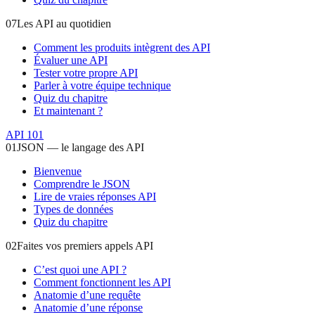
07
Les API au quotidien
Comment les produits intègrent des API
Évaluer une API
Tester votre propre API
Parler à votre équipe technique
Quiz du chapitre
Et maintenant ?
API 101
01
JSON — le langage des API
Bienvenue
Comprendre le JSON
Lire de vraies réponses API
Types de données
Quiz du chapitre
02
Faites vos premiers appels API
C’est quoi une API ?
Comment fonctionnent les API
Anatomie d’une requête
Anatomie d’une réponse