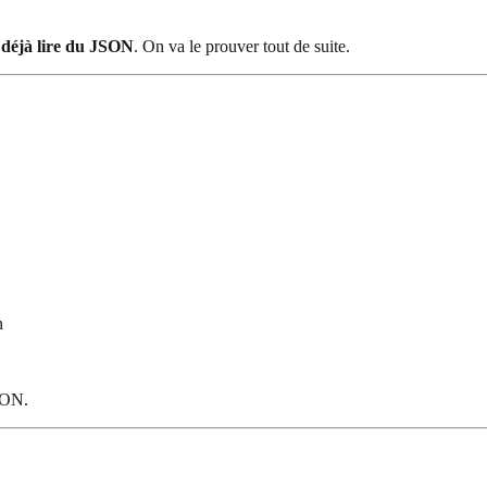
z déjà lire du JSON
. On va le prouver tout de suite.
n
SON.