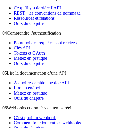
Ce qu’il y a derrière l’API
REST : les conventions de nommage
Ressources et relations
Quiz du chapitre
04
Comprendre l’authentification
Pourquoi des requêtes sont rejetées
Clés API
Tokens et OAuth
Mettez en pratique
Quiz du chapitre
05
Lire la documentation d’une API
À quoi ressemble une doc API
Lire un endpoint
Mettez en pratique
Quiz du chapitre
06
Webhooks et données en temps réel
C’est quoi un webhook
Comment fonctionnent les webhooks
Quiz du chapitre