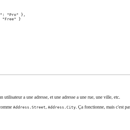
": "Pro" },

 "Free" }

 utilisateur a une adresse, et une adresse a une rue, une ville, etc.
s comme
,
. Ça fonctionne, mais c'est pas
Address.Street
Address.City