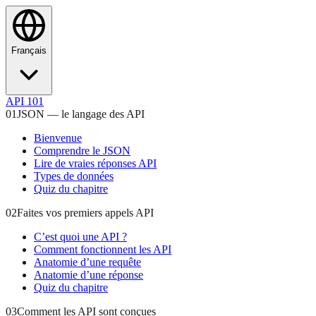
Français
API 101
01
JSON — le langage des API
Bienvenue
Comprendre le JSON
Lire de vraies réponses API
Types de données
Quiz du chapitre
02
Faites vos premiers appels API
C’est quoi une API ?
Comment fonctionnent les API
Anatomie d’une requête
Anatomie d’une réponse
Quiz du chapitre
03
Comment les API sont conçues